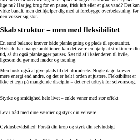
lige nu? Har jeg brug for en pause, frisk luft eller et glas vand? Det kan
virke banalt, men det hjælper dig med at forebygge overbelastning, før
den vokser sig stor.
Skab struktur – men med fleksibilitet
En sund balance kræver både planlægning og plads til spontanitet.
Hvis du har mange ambitioner, kan det være en hjælp at strukturere din
tid, så du også planlægger pauser. Sæt tid af i kalenderen til hvile,
ligesom du gør med møder og træning.
Men husk også at give plads til det uforudsete. Nogle dage kræver
mere energi end andre, og det er helt i orden at justere. Fleksibilitet er
ikke et tegn på manglende disciplin – det er et udtryk for selvomsorg.
Styrke og smidighed hele livet – enkle vaner med stor effekt
Lev i tråd med dine værdier og styrk din velvære
Cyklusbevidsthed: Forstå din krop og styrk din selvindsigt