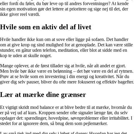
eller fordi du føler, du bør leve op til andres forventninger? At kende
sin egen motivation gør det lettere at prioritere og sige nej til det, der
ikke giver reel værdi.
Hvile som en aktiv del af livet
Hvile handler ikke kun om at sove eller ligge på sofaen. Det handler
om at give krop og sind mulighed for at genoplade. Det kan være stille
stunder, en gåtur uden telefon, meditation, eller blot at sidde med en
kop te uden at skulle noget.
Mange oplever, at de først tillader sig at hvile, når alt andet er gjort.
Men hvile bør ikke være en belønning – det bør være en del af rytmen.
Prøv at se hvile som en investering i din energi og kreativitet. Når du
giver dig selv pauser, bliver du ofte mere fokuseret og effektiv bagefter.
Lær at mærke dine grænser
Et vigtigt skridt mod balance er at blive bedre til at mærke, hvornår du
er på vej ud af kurs. Kroppen sender ofte signaler længe før, du selv
opdager det: spændinger, hovedpine, søvnproblemer eller irritabilitet. I
stedet for at ignorere dem, så brug dem som pejlemærker.
Lav små tjek ind med dig selv i løbet af dagen: Hvordan har jeg det