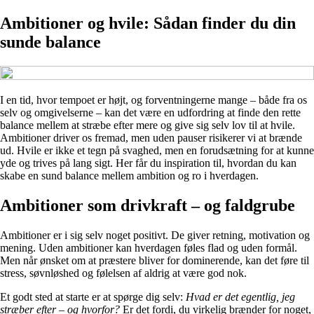
Ambitioner og hvile: Sådan finder du din
sunde balance
I en tid, hvor tempoet er højt, og forventningerne mange – både fra os
selv og omgivelserne – kan det være en udfordring at finde den rette
balance mellem at stræbe efter mere og give sig selv lov til at hvile.
Ambitioner driver os fremad, men uden pauser risikerer vi at brænde
ud. Hvile er ikke et tegn på svaghed, men en forudsætning for at kunne
yde og trives på lang sigt. Her får du inspiration til, hvordan du kan
skabe en sund balance mellem ambition og ro i hverdagen.
Ambitioner som drivkraft – og faldgrube
Ambitioner er i sig selv noget positivt. De giver retning, motivation og
mening. Uden ambitioner kan hverdagen føles flad og uden formål.
Men når ønsket om at præstere bliver for dominerende, kan det føre til
stress, søvnløshed og følelsen af aldrig at være god nok.
Et godt sted at starte er at spørge dig selv:
Hvad er det egentlig, jeg
stræber efter – og hvorfor?
Er det fordi, du virkelig brænder for noget,