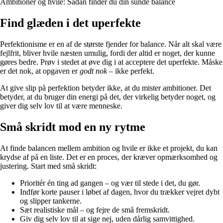
Ambitioner og hvile: Sådan finder du din sunde balance
Find glæden i det uperfekte
Perfektionisme er en af de største fjender for balance. Når alt skal være
fejlfrit, bliver hvile næsten umulig, fordi der altid er noget, der kunne
gøres bedre. Prøv i stedet at øve dig i at acceptere det uperfekte. Måske
er det nok, at opgaven er
godt nok
– ikke perfekt.
At give slip på perfektion betyder ikke, at du mister ambitioner. Det
betyder, at du bruger din energi på det, der virkelig betyder noget, og
giver dig selv lov til at være menneske.
Små skridt mod en ny rytme
At finde balancen mellem ambition og hvile er ikke et projekt, du kan
krydse af på en liste. Det er en proces, der kræver opmærksomhed og
justering. Start med små skridt:
Prioritér én ting ad gangen – og vær til stede i det, du gør.
Indfør korte pauser i løbet af dagen, hvor du trækker vejret dybt
og slipper tankerne.
Sæt realistiske mål – og fejre de små fremskridt.
Giv dig selv lov til at sige nej, uden dårlig samvittighed.