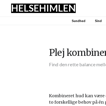
HELSE
HIMLEN
Sundhed
Sind
Plej kombine
Find den rette balance mell
Kombineret hud kan være e
to forskellige behov på én