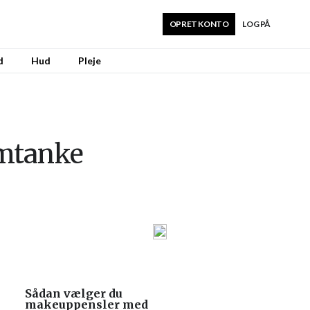
OPRET KONTO
LOG PÅ
d
Hud
Pleje
omtanke
Sådan vælger du
makeuppensler med