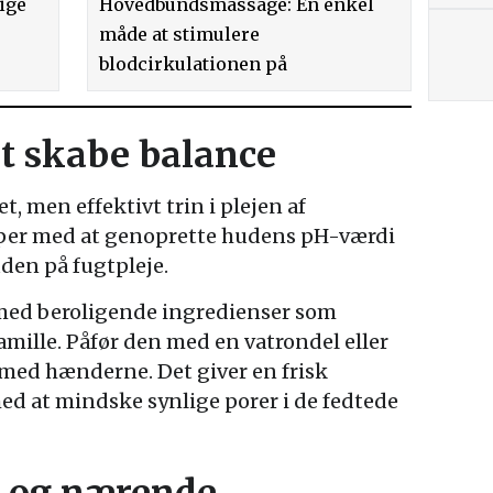
ige
Hovedbundsmassage: En enkel
måde at stimulere
blodcirkulationen på
at skabe balance
t, men effektivt trin i plejen af
per med at genoprette hudens pH-værdi
uden på fugtpleje.
ed beroligende ingredienser som
amille. Påfør den med en vatrondel eller
med hænderne. Det giver en frisk
d at mindske synlige porer i de fedtede
t og nærende