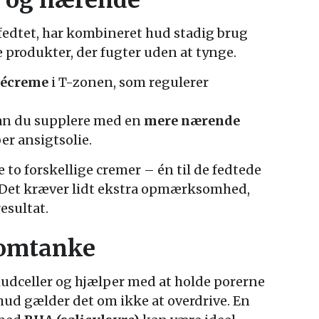
fedtet, har kombineret hud stadig brug
e produkter, der fugter uden at tynge.
elécreme
i T-zonen, som regulerer
kan du supplere med en
mere nærende
ber ansigtsolie.
 to forskellige cremer – én til de fedtede
. Det kræver lidt ekstra opmærksomhed,
esultat.
 omtanke
hudceller og hjælper med at holde porerne
ud gælder det om ikke at overdrive. En