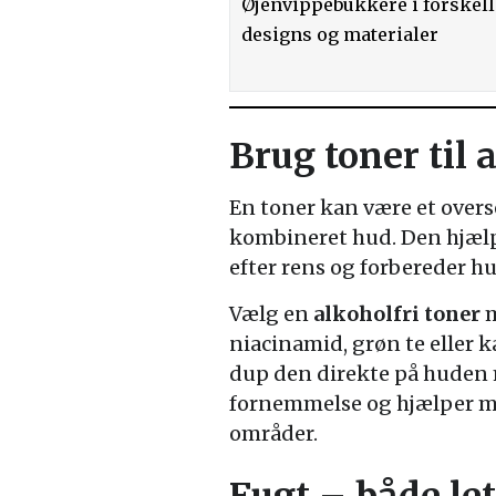
Øjenvippebukkere i forskell
designs og materialer
Brug toner til 
En toner kan være et overse
kombineret hud. Den hjæl
efter rens og forbereder h
Vælg en
alkoholfri toner
m
niacinamid, grøn te eller k
dup den direkte på huden 
fornemmelse og hjælper me
områder.
Fugt – både le