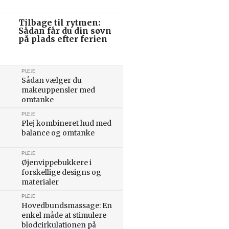
Tilbage til rytmen:
Sådan får du din søvn
på plads efter ferien
PLEJE
Sådan vælger du
makeuppensler med
omtanke
PLEJE
Plej kombineret hud med
balance og omtanke
PLEJE
Øjenvippebukkere i
forskellige designs og
materialer
PLEJE
Hovedbundsmassage: En
enkel måde at stimulere
blodcirkulationen på