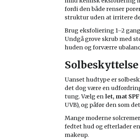
mild kemisk eksfoliering
fordi den både renser por
struktur uden at irritere d
Brug eksfoliering 1–2 gang
Undgå grove skrub med sto
huden og forværre ubalan
Solbeskyttelse
Uanset hudtype er solbesk
det dog være en udfordring
tung. Vælg en
let, mat SPF
UVB), og påfør den som det
Mange moderne solcremer er
fedtet hud og efterlader en
makeup.