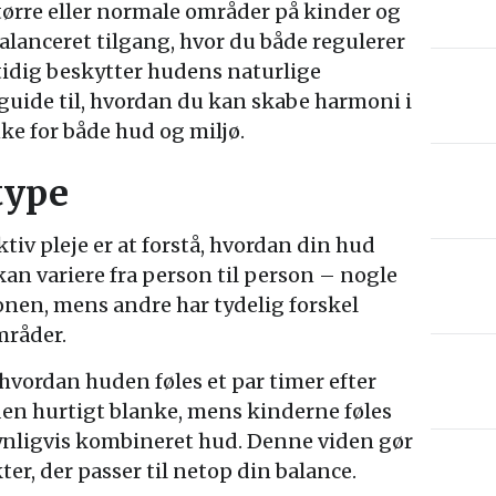
tørre eller normale områder på kinder og
alanceret tilgang, hvor du både regulerer
idig beskytter hudens naturlige
 guide til, hvordan du kan skabe harmoni i
e for både hud og miljø.
type
ektiv pleje er at forstå, hvordan din hud
an variere fra person til person – nogle
zonen, mens andre har tydelig forskel
mråder.
, hvordan huden føles et par timer efter
den hurtigt blanke, mens kinderne føles
nligvis kombineret hud. Denne viden gør
ter, der passer til netop din balance.