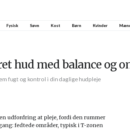
Fysisk
Søvn
Kost
Børn
Kvinder
Mæn
ret hud med balance og 
em fugt og kontrol i din daglige hudpleje
n udfordring at pleje, fordi den rummer
 gang: fedtede områder, typisk i T-zonen