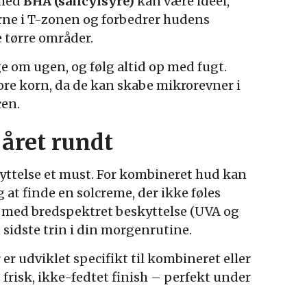
 med
BHA (salicylsyre)
kan være ideel,
erne i T-zonen og forbedrer hudens
e tørre områder.
e om ugen, og følg altid op med fugt.
re korn, da de kan skabe mikrorevner i
cen.
 året rundt
yttelse et must. For kombineret hud kan
 at finde en solcreme, der ikke føles
med bredspektret beskyttelse (UVA og
 sidste trin i din morgenrutine.
 udviklet specifikt til kombineret eller
 frisk, ikke-fedtet finish – perfekt under