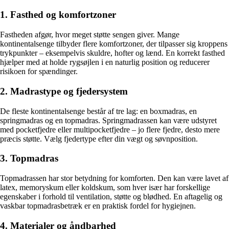
1. Fasthed og komfortzoner
Fastheden afgør, hvor meget støtte sengen giver. Mange
kontinentalsenge tilbyder flere komfortzoner, der tilpasser sig kroppens
trykpunkter – eksempelvis skuldre, hofter og lænd. En korrekt fasthed
hjælper med at holde rygsøjlen i en naturlig position og reducerer
risikoen for spændinger.
2. Madrastype og fjedersystem
De fleste kontinentalsenge består af tre lag: en boxmadras, en
springmadras og en topmadras. Springmadrassen kan være udstyret
med pocketfjedre eller multipocketfjedre – jo flere fjedre, desto mere
præcis støtte. Vælg fjedertype efter din vægt og søvnposition.
3. Topmadras
Topmadrassen har stor betydning for komforten. Den kan være lavet af
latex, memoryskum eller koldskum, som hver især har forskellige
egenskaber i forhold til ventilation, støtte og blødhed. En aftagelig og
vaskbar topmadrasbetræk er en praktisk fordel for hygiejnen.
4. Materialer og åndbarhed