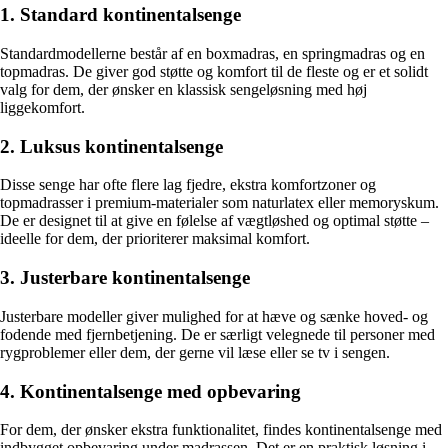
1. Standard kontinentalsenge
Standardmodellerne består af en boxmadras, en springmadras og en
topmadras. De giver god støtte og komfort til de fleste og er et solidt
valg for dem, der ønsker en klassisk sengeløsning med høj
liggekomfort.
2. Luksus kontinentalsenge
Disse senge har ofte flere lag fjedre, ekstra komfortzoner og
topmadrasser i premium-materialer som naturlatex eller memoryskum.
De er designet til at give en følelse af vægtløshed og optimal støtte –
ideelle for dem, der prioriterer maksimal komfort.
3. Justerbare kontinentalsenge
Justerbare modeller giver mulighed for at hæve og sænke hoved- og
fodende med fjernbetjening. De er særligt velegnede til personer med
rygproblemer eller dem, der gerne vil læse eller se tv i sengen.
4. Kontinentalsenge med opbevaring
For dem, der ønsker ekstra funktionalitet, findes kontinentalsenge med
indbygget opbevaring under madrassen. Det er en praktisk løsning i