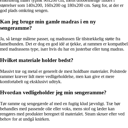
enkeltseng måler typisk 90x200 cm, mens dobbeltsenge findes i
størrelser som 140x200, 160x200 og 180x200 cm. Sørg for, at der er
god plads omkring sengen.
Kan jeg bruge min gamle madras i en ny
sengeramme?
Ja, så længe målene passer, og madrassen får tilstrækkelig støtte fra
lamelbunden. Det er dog en god idé at tjekke, at rammen er kompatibel
med madrassens type, især hvis du har en justerbar eller tung madras.
Hvilket materiale holder bedst?
Massivt træ og metal er generelt de mest holdbare materialer. Polstrede
rammer kræver lidt mere vedligeholdelse, men kan give et mere
komfortabelt og eksklusivt udtryk.
Hvordan vedligeholder jeg min sengeramme?
Tør ramme og sengegærde af med en fugtig klud jævnligt. Træ bør
behandles med passende olie eller voks, mens stof og læder kan
rengøres med produkter beregnet til materialet. Stram skruer efter ved
behov for at undgå knirken.