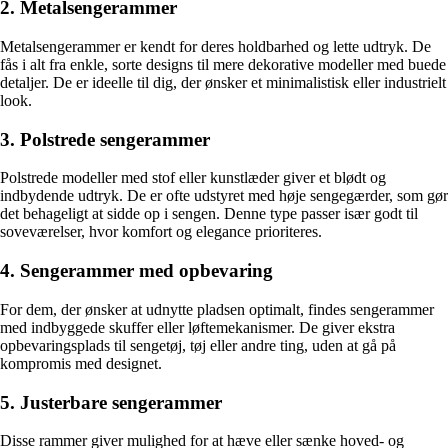
2. Metalsengerammer
Metalsengerammer er kendt for deres holdbarhed og lette udtryk. De
fås i alt fra enkle, sorte designs til mere dekorative modeller med buede
detaljer. De er ideelle til dig, der ønsker et minimalistisk eller industrielt
look.
3. Polstrede sengerammer
Polstrede modeller med stof eller kunstlæder giver et blødt og
indbydende udtryk. De er ofte udstyret med høje sengegærder, som gør
det behageligt at sidde op i sengen. Denne type passer især godt til
soveværelser, hvor komfort og elegance prioriteres.
4. Sengerammer med opbevaring
For dem, der ønsker at udnytte pladsen optimalt, findes sengerammer
med indbyggede skuffer eller løftemekanismer. De giver ekstra
opbevaringsplads til sengetøj, tøj eller andre ting, uden at gå på
kompromis med designet.
5. Justerbare sengerammer
Disse rammer giver mulighed for at hæve eller sænke hoved- og