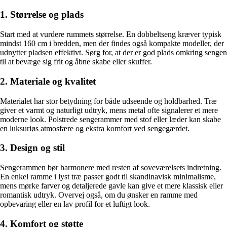
1. Størrelse og plads
Start med at vurdere rummets størrelse. En dobbeltseng kræver typisk
mindst 160 cm i bredden, men der findes også kompakte modeller, der
udnytter pladsen effektivt. Sørg for, at der er god plads omkring sengen
til at bevæge sig frit og åbne skabe eller skuffer.
2. Materiale og kvalitet
Materialet har stor betydning for både udseende og holdbarhed. Træ
giver et varmt og naturligt udtryk, mens metal ofte signalerer et mere
moderne look. Polstrede sengerammer med stof eller læder kan skabe
en luksuriøs atmosfære og ekstra komfort ved sengegærdet.
3. Design og stil
Sengerammen bør harmonere med resten af soveværelsets indretning.
En enkel ramme i lyst træ passer godt til skandinavisk minimalisme,
mens mørke farver og detaljerede gavle kan give et mere klassisk eller
romantisk udtryk. Overvej også, om du ønsker en ramme med
opbevaring eller en lav profil for et luftigt look.
4. Komfort og støtte